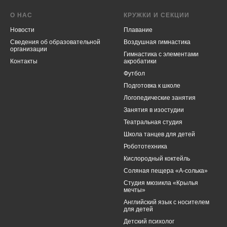
О НАС
КРУЖКИ И СЕКЦИИ
Новости
Плавание
Cведения об образовательной
Воздушная гимнастика
организации
Гимнастика с элементами
Контакты
акробатики
Футбол
Подготовка к школе
Логопедические занятия
Занятия в изостудии
Театральная студия
Школа танцев для детей
Робототехника
Кислородный коктейль
Соляная пещера «А-солька»
Студия мюзикла «Крылья
мечты»
Английский язык с носителем
для детей
Детский психолог